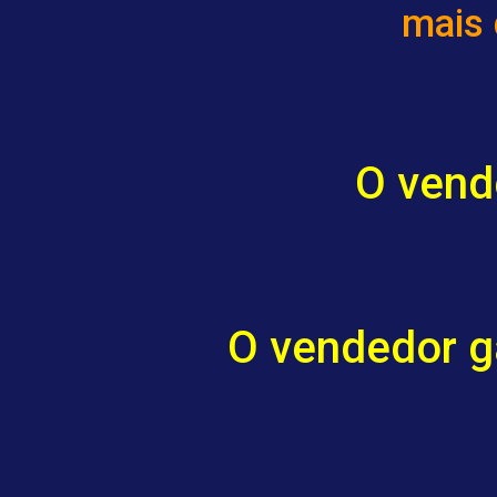
mais d
O vende
O vendedor g