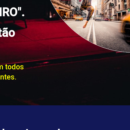
RO".
tão
.
m todos
entes.