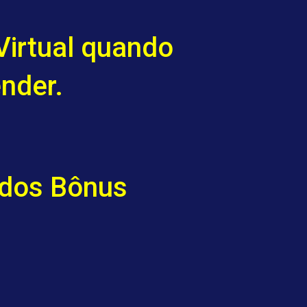
Virtual quando
nder.
odos Bônus