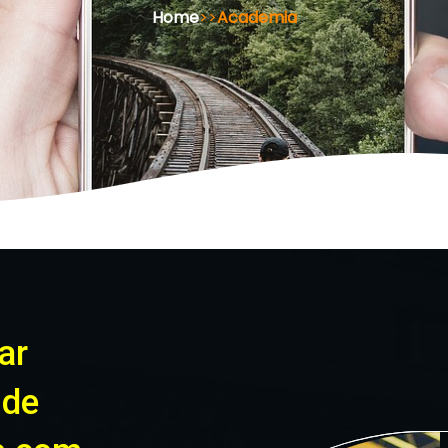
Home
>>
Academia
ar
 de