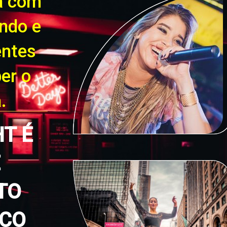
a com
ando e
entes
er o
.
HT É
E
TO
ICO