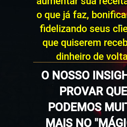
aumentar sua receit
o que já faz, bonific
fidelizando seus cli
que quiserem receb
dinheiro de volta
O NOSSO INSIG
PROVAR QU
PODEMOS MUI
MAIS NO "MÁG